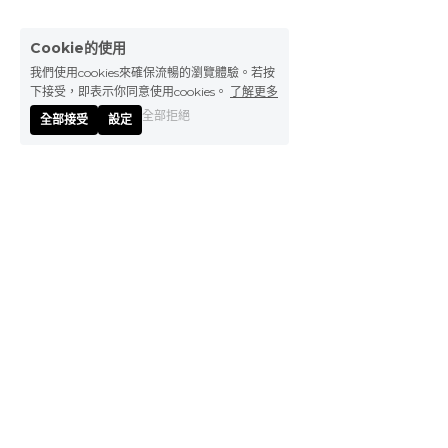
Cookie的使用
我們使用cookies來確保流暢的瀏覽體驗。若按
下接受，即表示你同意使用cookies。
了解更多
全部拒絕
全部接受
設定
台北辦公室：
110 台灣台北市信義區基隆路一段163號17樓之3
sales-tw@a-sink.com
深圳辦公室：
中國廣東省深圳市南山區蛇口太子路18號海上世界廣場7A室 518067
sales-sz@a-sink.com
蘇州辦公室：
中國江蘇省蘇州市吳中區金楓路216號東創科技園B3棟1002室
sales-sh@a-sink.com