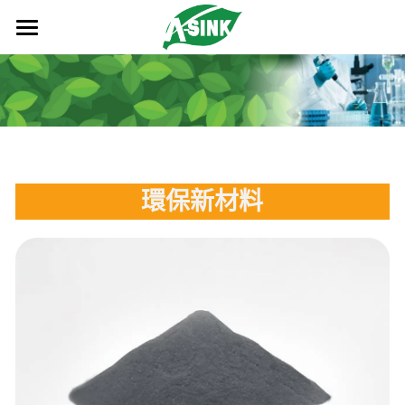
首頁
關於我們
產品及服務
品牌故事
歷史沿革
資源下載
散熱系列產品
環保新材料
企業理念
導熱介面材料
奈米碳超薄散熱器
成功案例
四大事業處
奈米抗菌粉體塗料
奈米碳擠型材散熱器
導熱硅膠片
新聞中心
成功案例
企業資質
機構件
奈米碳其他散熱器
PI導熱硅膠片
奈米抗菌粉體塗料
仿真案例
車用
聯絡我們
光模塊
石墨烯散熱器
玻纖導熱硅膠片
功能性粉體
壓鑄件
網通
車用
熱模擬
其他產品
導熱凝膠
外觀性粉體
沖壓件
TV
網通
搜索