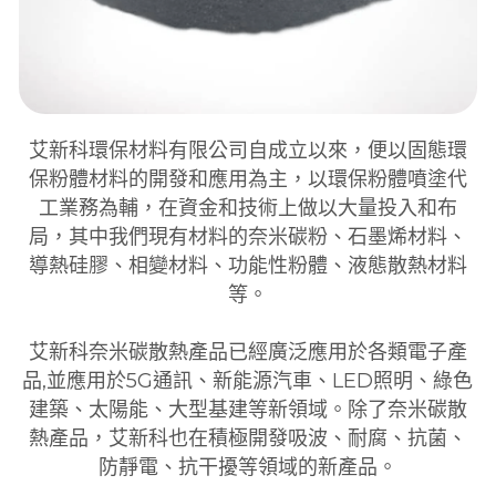
散熱模組
導熱硅脂
代客噴塗
鏟齒
模組
TV
繁體中文
服務
依產品特性搜尋
銅鋁複合材
水冷板
家電
模組
繁體中文
塔散
散熱對策
家電
艾新科環保材料有限公司自成立以來，便以固態環
简体中文
保粉體材料的開發和應用為主，以環保粉體噴塗代
噴塗服務
English
工業務為輔，在資金和技術上做以大量投入和布
局，其中我們現有材料的奈米碳粉、石墨烯材料、
導熱硅膠、相變材料、功能性粉體、液態散熱材料
等。
艾新科奈米碳散熱產品已經廣泛應用於各類電子產
品,並應用於5G通訊、新能源汽車、LED照明、綠色
建築、太陽能、大型基建等新領域。除了奈米碳散
熱產品，艾新科也在積極開發吸波、耐腐、抗菌、
防靜電、抗干擾等領域的新產品。