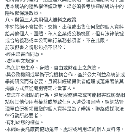
用本網站的隱私權保護政策，您必須參考該連結網站中的
隱私權保護政策。
八、與第三人共用個人資料之政策
本網站絕不會提供、交換、出租或出售任何您的個人資料
給其他個人、團體、私人企業或公務機關，但有法律依據
或合約義務或本公司執行業務必須者，不在此限。
前項但書之情形包括不限於：
•
經由您書面同意。
•
法律明文規定。
•
為免除您生命、身體、自由或財產上之危險。
•
與公務機關或學術研究機構合作，基於公共利益為統計或
學術研究而有必要，且資料經過提供者處理或蒐集著依其
揭露方式無從識別特定之當事人。
•
當您在本網站的行為，違反服務條款或可能損害或妨礙網
站與其他使用者權益或導致任何人遭受損害時，經網站管
理單位研析揭露您的個人資料是為了辨識、聯絡或採取法
律行動所必要者。
•
有利於您的權益。
•
本網站委託廠商協助蒐集、處理或利用您的個人資料時，