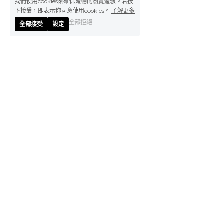
下接受，即表示你同意使用cookies。
了解更多
全部拒絕
全部接受
設定
台北辦公室：
110 台灣台北市信義區基隆路一段163號17樓之3
sales-tw@a-sink.com
深圳辦公室：
中國廣東省深圳市南山區蛇口太子路18號海上世界廣場7A室 518067
sales-sz@a-sink.com
蘇州辦公室：
中國江蘇省蘇州市吳中區金楓路216號東創科技園B3棟1002室
sales-sh@a-sink.com
關於艾新科
品牌故事