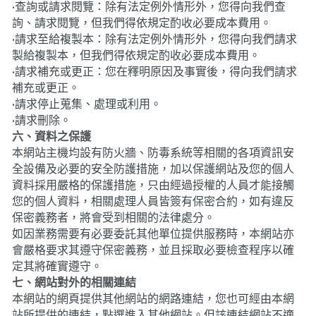
•
查詢或請求閱覽：除有法定例外情形外，您得向我們查
詢、請求閱覽，但我們得依規定酌收必要成本費用。
•
請求至給複製本：除有法定例外情形外，您得向我們請求
製給複製本，但我們得依規定酌收必要成本費用。
•
請求補充或更正：您在釋明原因及事實後，得向我們請求
補充或更正。
•
請求停止蒐集、處理或利用。
•
請求刪除。
六、資料之保護
本網站主機均設有防火牆、防毒系統等相關的各項資訊安
全設備及必要的安全防護措施，加以保護網站及您的個人
資料採用嚴格的保護措施，只由經過授權的人員才能接觸
您的個人資料，相關處理人員皆簽有保密合約，如有違反
保密義務者，將會受到相關的法律處分。
如因業務需要有必要委託其他單位提供服務時，本網站亦
會嚴格要求其遵守保密義務，並且採取必要檢查程序以確
定其將確實遵守。
七、網站對外的相關連結
本網站的網頁提供其他網站的網路連結，您也可經由本網
站所提供的連結，點選進入其他網站。但該連結網站不適