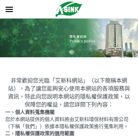
首頁
關於我們
產品及服務
品牌故事
歷史沿革
資源下載
散熱系列產品
企業理念
導熱介面材料
奈米碳超薄散熱器
成功案例
非常歡迎您光臨「艾新科網站」（以下簡稱本網
站），為了讓您能夠安心使用本網站的各項服務與
四大事業處
奈米抗菌粉體塗料
奈米碳擠型材散熱器
導熱硅膠片
新聞中心
成功案例
資訊，特此向您說明本網站的隱私權保護政策，以
保障您的權益，請您詳閱下列內容：
企業資質
機構件
奈米碳其他散熱器
PI導熱硅膠片
奈米抗菌粉體塗料
仿真案例
車用
聯絡我們
一、個人資料蒐集機關
您於本網站提供的個人資料將由艾新科環保材料有限公司
光模塊
石墨烯散熱器
玻纖導熱硅膠片
功能性粉體
壓鑄件
網通
車用
熱模擬
（下稱「我們」）依據本隱私權保護政策進行蒐集利用。
二、隱私權保護政策的適用範圍
其他產品
導熱凝膠
外觀性粉體
沖壓件
TV
網通
搜索