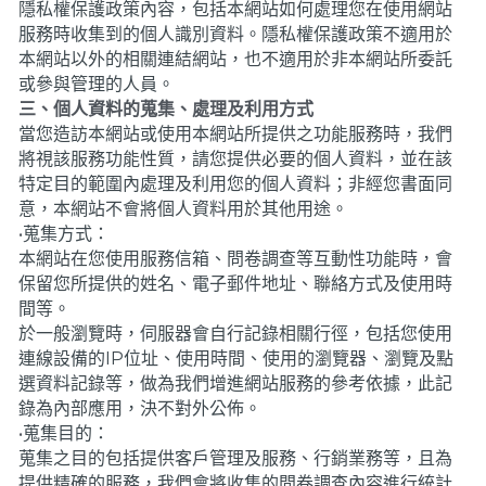
隱私權保護政策內容，包括本網站如何處理您在使用網站
服務時收集到的個人識別資料。隱私權保護政策不適用於
散熱模組
導熱硅脂
代客噴塗
鏟齒
模組
TV
繁體中文
本網站以外的相關連結網站，也不適用於非本網站所委託
或參與管理的人員。
服務
依產品特性搜尋
銅鋁複合材
水冷板
家電
模組
繁體中文
三、個人資料的蒐集、處理及利用方式
當您造訪本網站或使用本網站所提供之功能服務時，我們
塔散
散熱對策
家電
简体中文
將視該服務功能性質，請您提供必要的個人資料，並在該
特定目的範圍內處理及利用您的個人資料；非經您書面同
噴塗服務
English
意，本網站不會將個人資料用於其他用途。
•
蒐集方式：
本網站在您使用服務信箱、問卷調查等互動性功能時，會
保留您所提供的姓名、電子郵件地址、聯絡方式及使用時
間等。
於一般瀏覽時，伺服器會自行記錄相關行徑，包括您使用
連線設備的IP位址、使用時間、使用的瀏覽器、瀏覽及點
選資料記錄等，做為我們增進網站服務的參考依據，此記
錄為內部應用，決不對外公佈。
•
蒐集目的：
蒐集之目的包括提供客戶管理及服務、行銷業務等，且為
提供精確的服務，我們會將收集的問卷調查內容進行統計